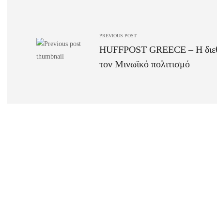
που
έστειλε
τον
PREVIOUS POST
HUFFPOST GREECE – Η διεθν
Μινωικό
τον Μινωϊκό πολιτισμό
πολιτισμό
στο
Παρίσι
στα
«Παραπολιτικά»
27
December
2020