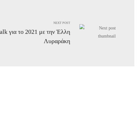
NEXT POST
alk για το 2021 με την Έλλη
Λυραράκη