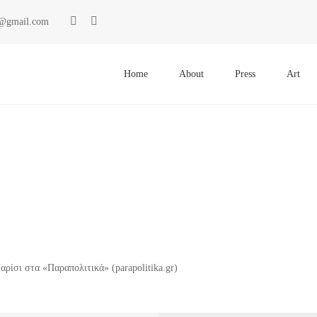
ki@gmail.com
Primary
Menu
Home
About
Press
Art
ρίσι στα «Παραπολιτικά» (parapolitika.gr)