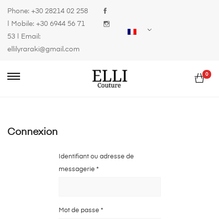
Phone:
+30 28214 02 258
| Mobile:
+30 6944 56 71
53
| Email:
ellilyraraki@gmail.com
0
Connexion
Identifiant ou adresse de
Obligatoire
messagerie
*
Obligatoire
Mot de passe
*