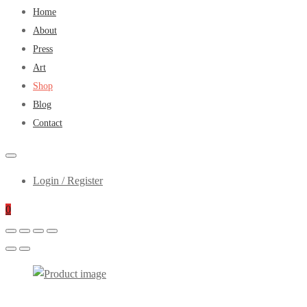
Primary
Home
Steps
Menu
About
Press
Art
Shop
Blog
Contact
Login / Register
0