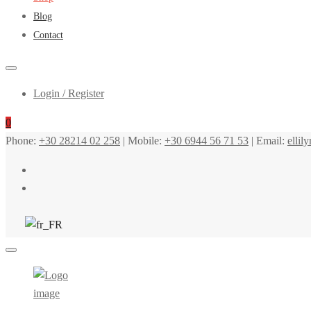
Blog
Contact
Login / Register
0
Phone:
+30 28214 02 258
| Mobile:
+30 6944 56 71 53
| Email:
ellil
Minoan