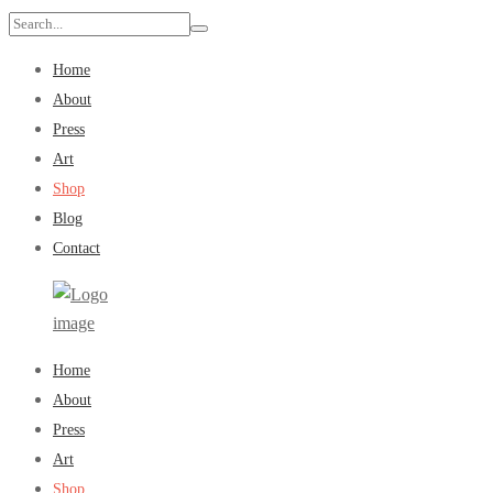
Search
for:
Home
About
Press
Art
Shop
Blog
Contact
Minoan
Primary
Home
Steps
Menu
About
Press
Art
Shop