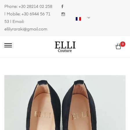
Phone:
+30 28214 02 258
| Mobile:
+30 6944 56 71
53
| Email:
ellilyraraki@gmail.com
0