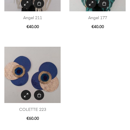
Angel 211
Angel 177
€
40.00
€
40.00
COLETTE 223
€
60.00