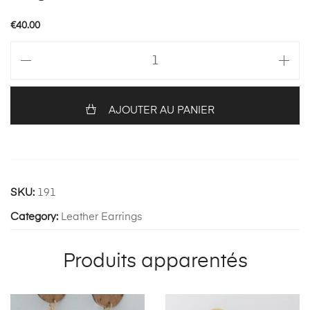
€
40.00
quantité
de
Angel
196
AJOUTER AU PANIER
SKU:
191
Category:
Leather Earrings
Produits apparentés