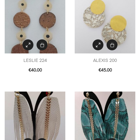
LESLIE 224
ALEXIS 200
€
40.00
€
45.00