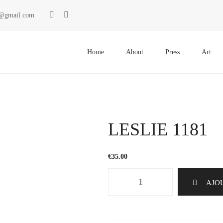
ki@gmail.com
Primary
Menu
Home
About
Press
Art
LESLIE 1181
€
35.00
quantité
AJO
de
LESLIE
1181