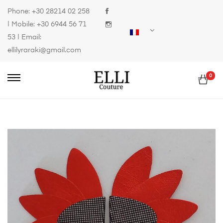
Phone:
+30 28214 02 258
| Mobile:
+30 6944 56 71
53
| Email:
ellilyraraki@gmail.com
0