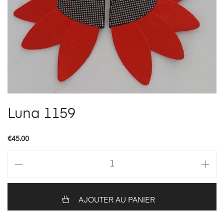
Luna 1159
€
45.00
quantité
de
Luna
1159
AJOUTER AU PANIER