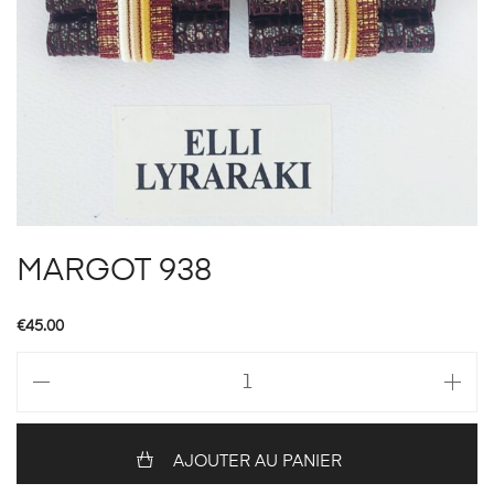
MARGOT 938
€
45.00
quantité
de
MARGOT
938
AJOUTER AU PANIER