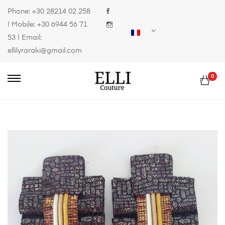
Phone:
+30 28214 02 258
| Mobile:
+30 6944 56 71
53
| Email:
ellilyraraki@gmail.com
0