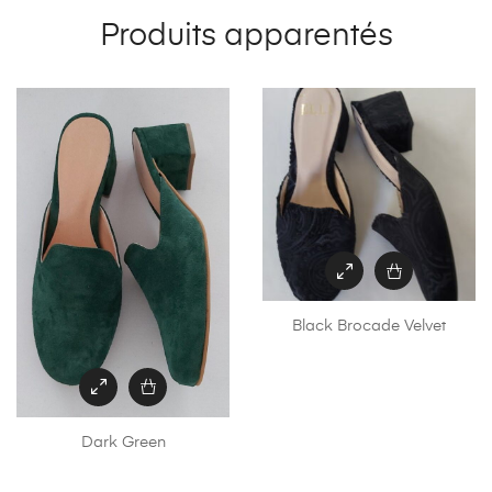
Produits apparentés
Black Brocade Velvet
Dark Green
Ce