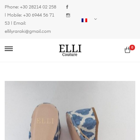
Phone:
+30 28214 02 258
| Mobile:
+30 6944 56 71
53
| Email:
ellilyraraki@gmail.com
0