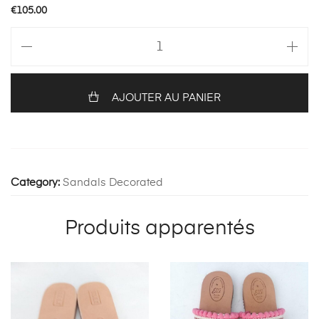
€
105.00
quantité
de
MARGI
BLACK
AJOUTER AU PANIER
SILVER/GOLD
Category:
Sandals Decorated
Produits apparentés