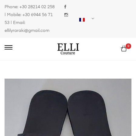
Phone:
+30 28214 02 258
| Mobile:
+30 6944 56 71
53
| Email:
ellilyraraki@gmail.com
0