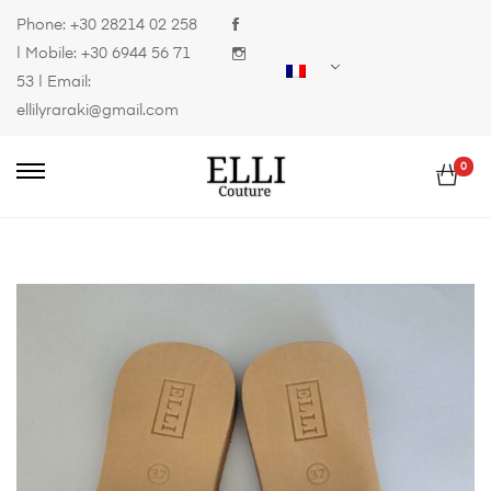
Phone:
+30 28214 02 258
| Mobile:
+30 6944 56 71
53
| Email:
ellilyraraki@gmail.com
0