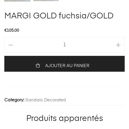
MARGI GOLD fuchsia/GOLD
€
105.00
quantité
de
MARGI
GOLD
AJOUTER AU PANIER
fuchsia/GOLD
Category:
Sandals Decorated
Produits apparentés