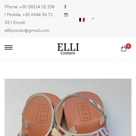
Phone:
+30 28214 02 258
| Mobile:
+30 6944 56 71
53
| Email:
ellilyraraki@gmail.com
0