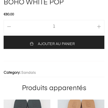
BOHO WHITE POP
€
80.00
quantité
de
BOHO
WHITE
AJOUTER AU PANIER
POP
Category:
Sandals
Produits apparentés