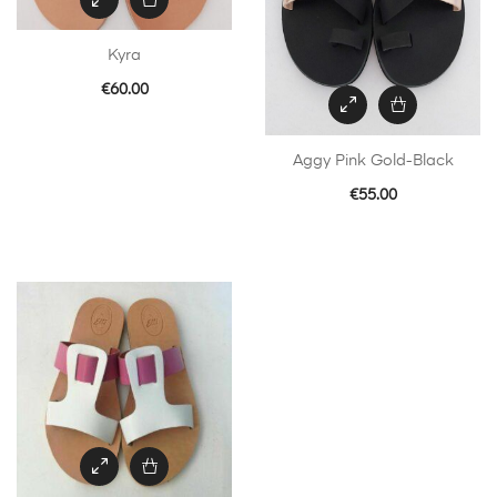
Kyra
€
60.00
Aggy Pink Gold-Black
€
55.00
C
pr
a
pl
va
Le
op
pe
êt
ch
su