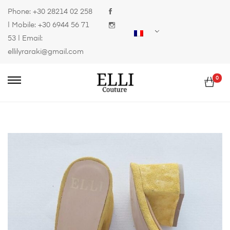
Phone:
+30 28214 02 258
| Mobile:
+30 6944 56 71
53
| Email:
ellilyraraki@gmail.com
0