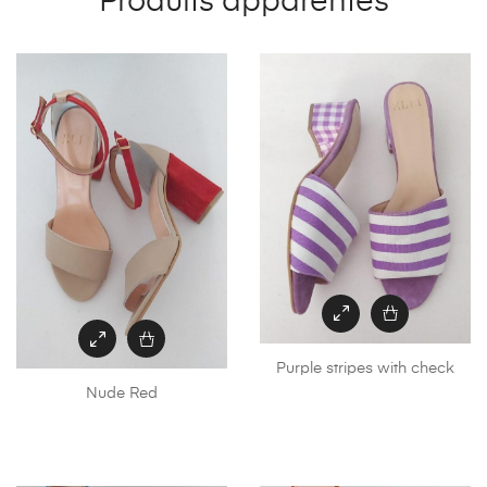
Produits apparentés
Purple stripes with check
Nude Red
C
Ce
pr
produit
a
a
pl